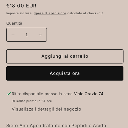
Prezzo
€18,00 EUR
di
Imposte incluse.
Spese di spedizione
calcolate al check-out.
listino
Quantità
Diminuisci
Aumenta
quantità
quantità
per
per
Siero
Siero
Aggiungi al carrello
Anti
Anti
Age
Age
Acquista ora
Idratante
Idratante
Ritiro disponibile presso la sede
Viale Orazio 74
Di solito pronto in 24 ore
Visualizza i dettagli del negozio
Siero Anti Age idratante con Peptidi e Acido