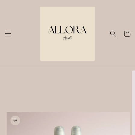
Vai
direttamente
ai contenuti
Carrell
Passa alle
informazioni
sul prodotto